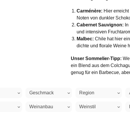
Carménère:
Hier erreicht
Noten von dunkler Schok
Cabernet Sauvignon:
In 
und intensiven Fruchtaro
Malbec:
Chile hat hier ei
dichte und florale Weine 
Unser Sommelier-Tipp:
Wen
ein Blend aus dem Colchagua
genug für ein Barbecue, aber
Geschmack
Region
Weinanbau
Weinstil