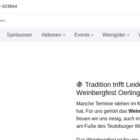
22-923844
Spirituosen
Aktionen
Events
Weingüter
🍇 Tradition trifft Le
Weinbergfest Oerlin
Manche Termine stehen im K
hat. Für uns gehört das
Wein
freuen wir uns riesig, auch
am Fuße des Teutoburger Wa
Das Weinbergfest ist für uns 