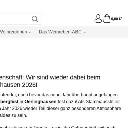
0,00 €*
Weinregionen
Das Weinreben-ABC
idenschaft: Wir sind wieder dabei beim
ghausen 2026!
alender, noch bevor das neue Jahr überhaupt angefangen
bergfest in Oerlinghausen
fest dazu! Als Stammaussteller
 im Jahr 2026 wieder Teil dieser ganz besonderen Atmosphäre
ldes zu sein.
mehr als nur ein Termin – es ist die Gelegenheit, mit euch,