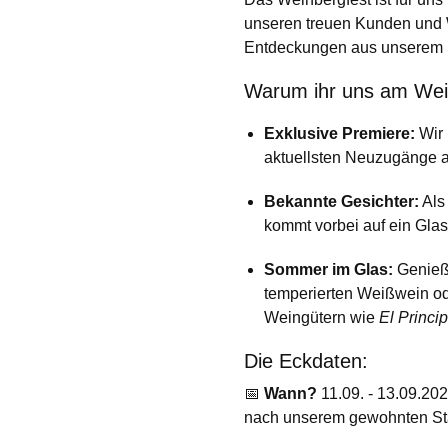
unseren treuen Kunden und 
Entdeckungen aus unserem So
Warum ihr uns am Wein
Exklusive Premiere:
Wir 
aktuellsten Neuzugänge a
Bekannte Gesichter:
Als
kommt vorbei auf ein Gla
Sommer im Glas:
Genießt
temperierten Weißwein od
Weingütern wie
El Princip
Die Eckdaten:
📅
Wann?
11.09. - 13.09.20
nach unserem gewohnten St